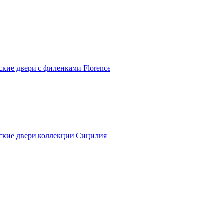
ские двери с филенками Florence
ские двери коллекции Сицилия