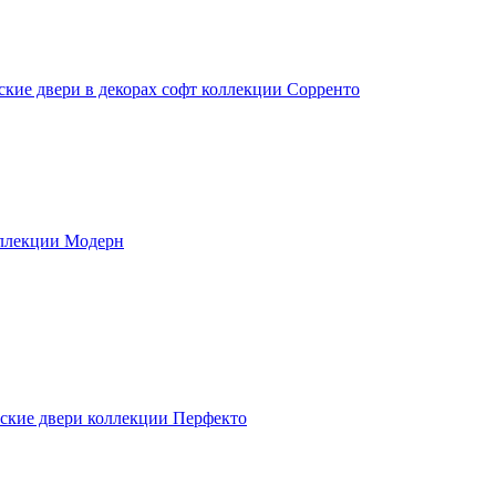
ские двери в декорах софт коллекции Сорренто
ллекции Модерн
ские двери коллекции Перфекто