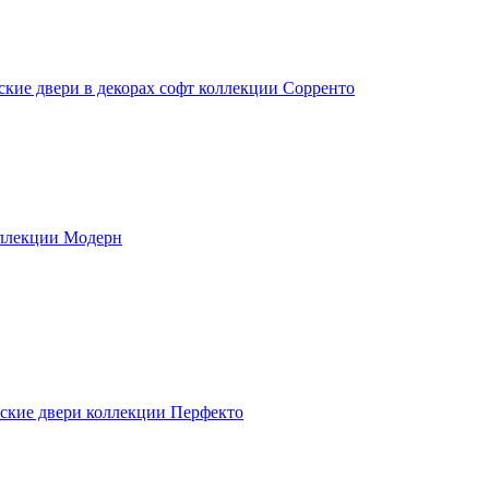
ские двери в декорах софт коллекции Сорренто
ллекции Модерн
ские двери коллекции Перфекто