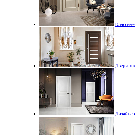
Классиче
Двери ко
Дизайнер