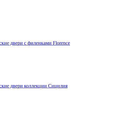
ские двери с филенками Florence
ские двери коллекции Сицилия